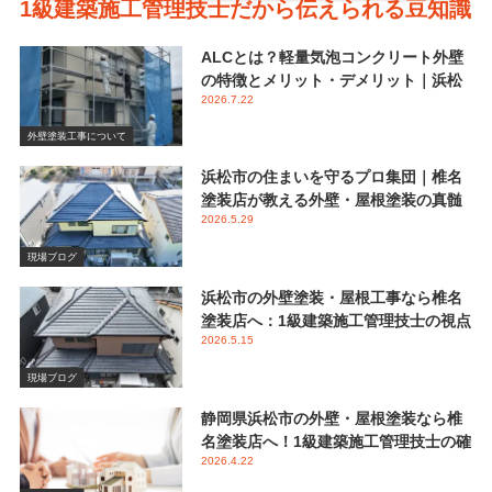
1級建築施工管理技士だから伝えられる豆知識
ALCとは？軽量気泡コンクリート外壁
の特徴とメリット・デメリット｜浜松
2026.7.22
市 椎名塗装店
外壁塗装工事について
浜松市の住まいを守るプロ集団｜椎名
塗装店が教える外壁・屋根塗装の真髄
2026.5.29
と失敗しない業者選び
現場ブログ
浜松市の外壁塗装・屋根工事なら椎名
塗装店へ：1級建築施工管理技士の視点
2026.5.15
で伝える後悔しないメンテナンス
現場ブログ
静岡県浜松市の外壁・屋根塗装なら椎
名塗装店へ！1級建築施工管理技士の確
2026.4.22
かな視点と屋根塗装におけるシリコン
塗料の重要性