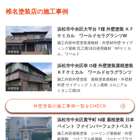
椎名塗装店の施工事例
浜松市中央区大平台 T様 外壁塗装 ＫＦ
ケミカル ワールドセラグランツW
施工内容外壁塗装屋根材・外壁材外壁 サイデ
ィング屋根 瓦工期18日使用建材「KFケミカ
外壁塗装
ル」ワールド
浜松市中央区幸 O様 外壁塗装屋根塗装
ＫＦケミカル ワールドセラグランツ
施工内容外壁塗装 屋根塗装屋根材・外壁材
外壁 サイディング トタン屋根 コロニアル
外壁塗装
トタン工期18
外壁塗装の施工事例一覧をCHECK
浜松市中央区貴平町 N様 屋根塗装 日本
ペイント ファインパーフェクトベスト
施工内容屋根塗装 シーリング屋根材・外壁
材屋根 コロニアル色屋根 コーヒーブラウ