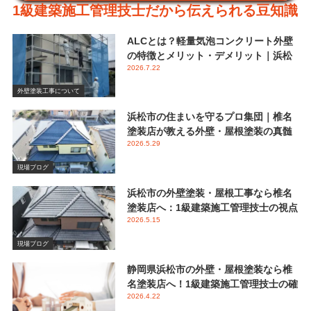
1級建築施工管理技士だから伝えられる豆知識
ALCとは？軽量気泡コンクリート外壁
の特徴とメリット・デメリット｜浜松
2026.7.22
市 椎名塗装店
外壁塗装工事について
浜松市の住まいを守るプロ集団｜椎名
塗装店が教える外壁・屋根塗装の真髄
2026.5.29
と失敗しない業者選び
現場ブログ
浜松市の外壁塗装・屋根工事なら椎名
塗装店へ：1級建築施工管理技士の視点
2026.5.15
で伝える後悔しないメンテナンス
現場ブログ
静岡県浜松市の外壁・屋根塗装なら椎
名塗装店へ！1級建築施工管理技士の確
2026.4.22
かな視点と屋根塗装におけるシリコン