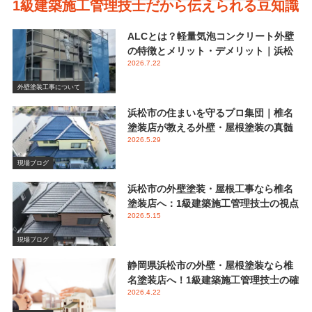
1級建築施工管理技士だから伝えられる豆知識
ALCとは？軽量気泡コンクリート外壁
の特徴とメリット・デメリット｜浜松
2026.7.22
市 椎名塗装店
外壁塗装工事について
浜松市の住まいを守るプロ集団｜椎名
塗装店が教える外壁・屋根塗装の真髄
2026.5.29
と失敗しない業者選び
現場ブログ
浜松市の外壁塗装・屋根工事なら椎名
塗装店へ：1級建築施工管理技士の視点
2026.5.15
で伝える後悔しないメンテナンス
現場ブログ
静岡県浜松市の外壁・屋根塗装なら椎
名塗装店へ！1級建築施工管理技士の確
2026.4.22
かな視点と屋根塗装におけるシリコン
塗料の重要性