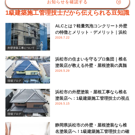
お知らせを確認する
1級建築施工管理技士だから伝えられる豆知識
ALCとは？軽量気泡コンクリート外壁
の特徴とメリット・デメリット｜浜松
2026.7.22
市 椎名塗装店
外壁塗装工事について
浜松市の住まいを守るプロ集団｜椎名
塗装店が教える外壁・屋根塗装の真髄
2026.5.29
と失敗しない業者選び
現場ブログ
浜松市の外壁塗装・屋根工事なら椎名
塗装店へ：1級建築施工管理技士の視点
2026.5.15
で伝える後悔しないメンテナンス
現場ブログ
静岡県浜松市の外壁・屋根塗装なら椎
名塗装店へ！1級建築施工管理技士の確