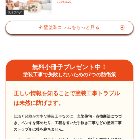
2026.4.22
かな視点と屋根塗装におけるシリコン
塗料の重要性
現場ブログ
外壁塗装コラムをもっと見る
無料小冊子プレゼント中！
塗装工事で失敗しないための7つの防衛策
正しい情報を知ることで塗装工事トラブル
は未然に防げます。
知識と経験が大事な塗装工事なのに、
欠陥住宅・点検商法につづ
き、ペンキを薄めたり、工程を省いた手抜き工事などの塗装工事
のトラブルは後を絶ちません。