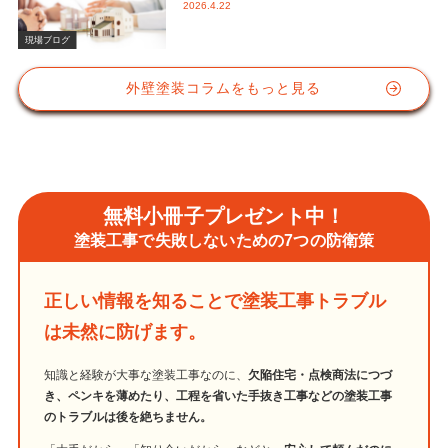
2026.4.22
かな視点と屋根塗装におけるシリコン
塗料の重要性
現場ブログ
外壁塗装コラムをもっと見る
無料小冊子プレゼント中！
塗装工事で失敗しないための7つの防衛策
正しい情報を知ることで塗装工事トラブル
は未然に防げます。
知識と経験が大事な塗装工事なのに、
欠陥住宅・点検商法につづ
き、ペンキを薄めたり、工程を省いた手抜き工事などの塗装工事
のトラブルは後を絶ちません。