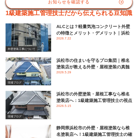
お知らせを確認する
1級建築施工管理技士だから伝えられる豆知識
ALCとは？軽量気泡コンクリート外壁
の特徴とメリット・デメリット｜浜松
2026.7.22
市 椎名塗装店
外壁塗装工事について
浜松市の住まいを守るプロ集団｜椎名
塗装店が教える外壁・屋根塗装の真髄
2026.5.29
と失敗しない業者選び
現場ブログ
浜松市の外壁塗装・屋根工事なら椎名
塗装店へ：1級建築施工管理技士の視点
2026.5.15
で伝える後悔しないメンテナンス
現場ブログ
静岡県浜松市の外壁・屋根塗装なら椎
名塗装店へ！1級建築施工管理技士の確