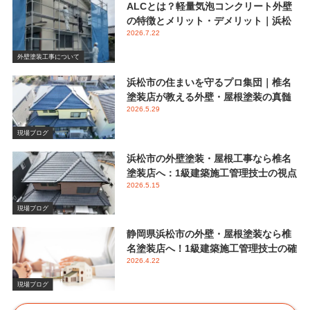
ALCとは？軽量気泡コンクリート外壁
の特徴とメリット・デメリット｜浜松
2026.7.22
市 椎名塗装店
外壁塗装工事について
浜松市の住まいを守るプロ集団｜椎名
塗装店が教える外壁・屋根塗装の真髄
2026.5.29
と失敗しない業者選び
現場ブログ
浜松市の外壁塗装・屋根工事なら椎名
塗装店へ：1級建築施工管理技士の視点
2026.5.15
で伝える後悔しないメンテナンス
現場ブログ
静岡県浜松市の外壁・屋根塗装なら椎
名塗装店へ！1級建築施工管理技士の確
2026.4.22
かな視点と屋根塗装におけるシリコン
塗料の重要性
現場ブログ