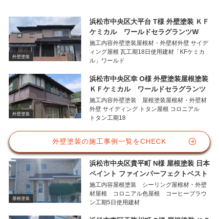
浜松市中央区大平台 T様 外壁塗装 ＫＦ
ケミカル ワールドセラグランツW
施工内容外壁塗装屋根材・外壁材外壁 サイデ
ィング屋根 瓦工期18日使用建材「KFケミカ
外壁塗装
ル」ワールド
浜松市中央区幸 O様 外壁塗装屋根塗装
ＫＦケミカル ワールドセラグランツ
施工内容外壁塗装 屋根塗装屋根材・外壁材
外壁 サイディング トタン屋根 コロニアル
外壁塗装
トタン工期18
外壁塗装の施工事例一覧をCHECK
浜松市中央区貴平町 N様 屋根塗装 日本
ペイント ファインパーフェクトベスト
施工内容屋根塗装 シーリング屋根材・外壁
材屋根 コロニアル色屋根 コーヒーブラウ
屋根塗装
ン工期5日使用建材