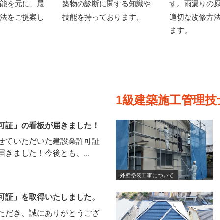
能を元に、最
築物の診断に関する知識や
す。雨漏りの
法をご提案し
技能を持っております。
適切な改修方
ます。
1級建築施工管理
可証」の看板が届きました！
せていただいた建設業許可証
きました！今後とも、...
外壁塗装工事について
可証」を取得いたしました。
ただき、誠にありがとうござ