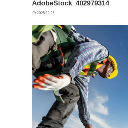
AdobeStock_402979314
2025.12.26