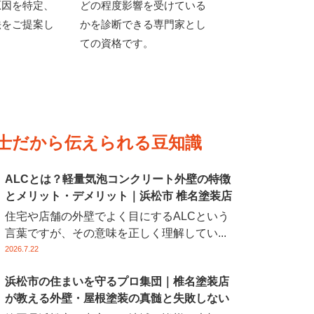
原因を特定、
どの程度影響を受けている
法をご提案し
かを診断できる専門家とし
ての資格です。
技士だから伝えられる豆知識
ALCとは？軽量気泡コンクリート外壁の特徴
とメリット・デメリット｜浜松市 椎名塗装店
住宅や店舗の外壁でよく目にするALCという
言葉ですが、その意味を正しく理解してい...
2026.7.22
浜松市の住まいを守るプロ集団｜椎名塗装店
が教える外壁・屋根塗装の真髄と失敗しない