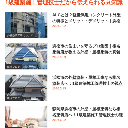
1級建築施工管理技士だから伝えられる豆知識
ALCとは？軽量気泡コンクリート外壁
の特徴とメリット・デメリット｜浜松
2026.7.22
市 椎名塗装店
外壁塗装工事について
浜松市の住まいを守るプロ集団｜椎名
塗装店が教える外壁・屋根塗装の真髄
2026.5.29
と失敗しない業者選び
現場ブログ
浜松市の外壁塗装・屋根工事なら椎名
塗装店へ：1級建築施工管理技士の視点
2026.5.15
で伝える後悔しないメンテナンス
現場ブログ
静岡県浜松市の外壁・屋根塗装なら椎
名塗装店へ！1級建築施工管理技士の確
2026.4.22
かな視点と屋根塗装におけるシリコン
塗料の重要性