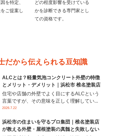
原因を特定、
どの程度影響を受けている
法をご提案し
かを診断できる専門家とし
ての資格です。
技士だから伝えられる豆知識
ALCとは？軽量気泡コンクリート外壁の特徴
とメリット・デメリット｜浜松市 椎名塗装店
住宅や店舗の外壁でよく目にするALCという
言葉ですが、その意味を正しく理解してい...
2026.7.22
浜松市の住まいを守るプロ集団｜椎名塗装店
が教える外壁・屋根塗装の真髄と失敗しない