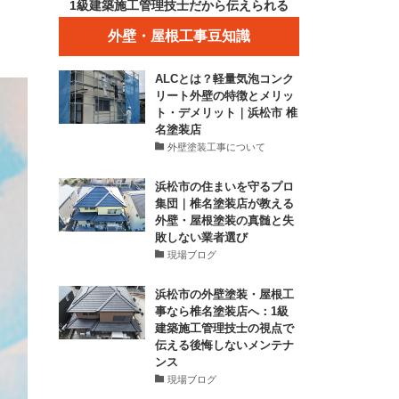
1級建築施工管理技士だから伝えられる
外壁・屋根工事豆知識
ALCとは？軽量気泡コンク
リート外壁の特徴とメリッ
ト・デメリット｜浜松市 椎
名塗装店
外壁塗装工事について
浜松市の住まいを守るプロ
集団｜椎名塗装店が教える
外壁・屋根塗装の真髄と失
敗しない業者選び
現場ブログ
浜松市の外壁塗装・屋根工
事なら椎名塗装店へ：1級
建築施工管理技士の視点で
伝える後悔しないメンテナ
ンス
現場ブログ