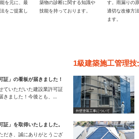
能を元に、最
築物の診断に関する知識や
す。雨漏りの
法をご提案し
技能を持っております。
適切な改修方
ます。
1級建築施工管理
可証」の看板が届きました！
せていただいた建設業許可証
きました！今後とも、...
外壁塗装工事について
可証」を取得いたしました。
ただき、誠にありがとうござ