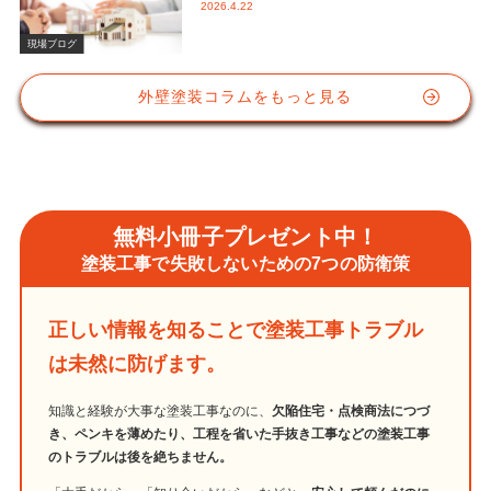
2026.4.22
かな視点と屋根塗装におけるシリコン
塗料の重要性
現場ブログ
外壁塗装コラムをもっと見る
無料小冊子プレゼント中！
塗装工事で失敗しないための7つの防衛策
正しい情報を知ることで塗装工事トラブル
は未然に防げます。
知識と経験が大事な塗装工事なのに、
欠陥住宅・点検商法につづ
き、ペンキを薄めたり、工程を省いた手抜き工事などの塗装工事
のトラブルは後を絶ちません。