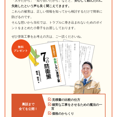
「大手だから」「知り合いだから」などと、
安心して頼んだのに
失敗したという声も良く聞こえてきます。
これらの被害は、正しい情報を知ってから検討するだけで簡単に
防げるのです。
そんな想いから当社では、トラブルに巻き込まれないためのポイ
ントをまとめた小冊子をお渡ししております。
ぜひ塗装工事をお考えの方は、ご一読くださいね。
見積書の比較の仕方
裏話まで
確実な工事をさせるための魔法の一
言
全てを公開！
価格のからくり