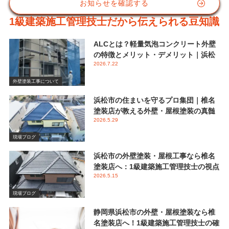
お知らせを確認する
1級建築施工管理技士だから伝えられる豆知識
ALCとは？軽量気泡コンクリート外壁
の特徴とメリット・デメリット｜浜松
2026.7.22
市 椎名塗装店
外壁塗装工事について
浜松市の住まいを守るプロ集団｜椎名
塗装店が教える外壁・屋根塗装の真髄
2026.5.29
と失敗しない業者選び
現場ブログ
浜松市の外壁塗装・屋根工事なら椎名
塗装店へ：1級建築施工管理技士の視点
2026.5.15
で伝える後悔しないメンテナンス
現場ブログ
静岡県浜松市の外壁・屋根塗装なら椎
名塗装店へ！1級建築施工管理技士の確