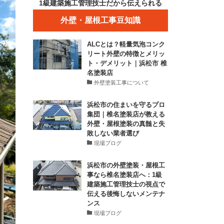
1級建築施工管理技士だから伝えられる
外壁・屋根工事豆知識
ALCとは？軽量気泡コンク
リート外壁の特徴とメリッ
ト・デメリット｜浜松市 椎
名塗装店
外壁塗装工事について
浜松市の住まいを守るプロ
集団｜椎名塗装店が教える
外壁・屋根塗装の真髄と失
敗しない業者選び
現場ブログ
浜松市の外壁塗装・屋根工
事なら椎名塗装店へ：1級
建築施工管理技士の視点で
伝える後悔しないメンテナ
ンス
現場ブログ