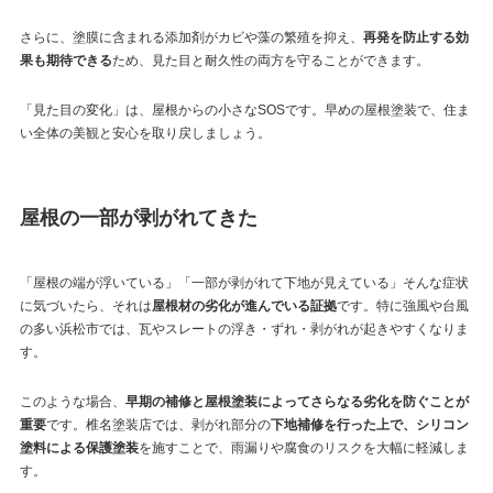
さらに、塗膜に含まれる添加剤がカビや藻の繁殖を抑え、
再発を防止する効
果も期待できる
ため、見た目と耐久性の両方を守ることができます。
「見た目の変化」は、屋根からの小さなSOSです。早めの屋根塗装で、住ま
い全体の美観と安心を取り戻しましょう。
屋根の一部が剥がれてきた
「屋根の端が浮いている」「一部が剥がれて下地が見えている」そんな症状
に気づいたら、それは
屋根材の劣化が進んでいる証拠
です。特に強風や台風
の多い浜松市では、瓦やスレートの浮き・ずれ・剥がれが起きやすくなりま
す。
このような場合、
早期の補修と屋根塗装によってさらなる劣化を防ぐことが
重要
です。椎名塗装店では、剥がれ部分の
下地補修を行った上で、シリコン
塗料による保護塗装
を施すことで、雨漏りや腐食のリスクを大幅に軽減しま
す。