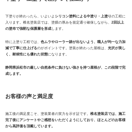
下塗りが終わったら、いよいよ
シリコン塗料による中塗り・上塗り
の工程に
入ります。椎名塗装店では、塗膜の厚みを規定通り確保しながら、
2回以上
の塗布で強靭な保護層を形成
します。
特に上塗り工程では、
色ムラやローラー跡が出ないよう、職人が均一な力加
減で丁寧に仕上げる
のがポイントです。塗装が終わった屋根は、
光沢が美し
く、耐候性にも優れた状態
になります。
静岡県浜松市の厳しい自然条件に負けない強さを持つ屋根が、この段階で完
成します。
お客様の声と満足度
施工後の満足度こそ、塗装業者の実力を示す証です。
椎名塗装店では、施工
完了後にアンケートやご感想をいただくようにしており、ほとんどのお客様
から高評価を頂戴しています。