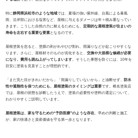
特に
静岡県浜松市のような地域
では、夏場の強い紫外線、台風による暴風
雨、沿岸部における塩害など、屋根に与えるダメージは年々積み重なってい
きます。こうした自然の力に耐えるためにも、
定期的な屋根塗装が住まいの
寿命を左右する重要な要素
となるのです。
屋根塗装を怠ると、塗膜の剥がれやひび割れ、雨漏りなどが起こりやすくな
ります。さらに、屋根材そのものが劣化すると、
交換や大規模な修繕が必要
になり、費用も跳ね上がってしまいます
。そうした事態を防ぐには、10年を
目安に塗装を見直すことが理想的です。
「まだ見た目がきれいだから」「雨漏りしていないから」と油断せず、
防水
性や遮熱性を保つためにも、屋根塗装のタイミングは重要
です。椎名塗装店
では、屋根の状態を診断したうえで、塗装の必要性や塗料の選定について、
わかりやすくご説明しています。
屋根塗装は、家を守るための“予防医療”のような存在
。早めの判断と施工
が、家の快適さと資産価値を守る第一歩となります。