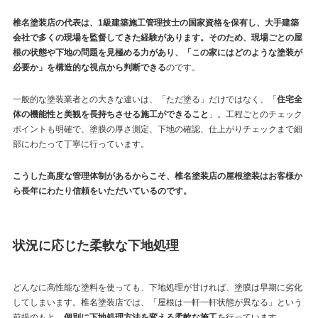
椎名塗装店の代表は、1級建築施工管理技士の国家資格を保有し、大手建築
会社で多くの現場を監督してきた経験があります。そのため、現場ごとの屋
根の状態や下地の問題を見極める力があり、「この家にはどのような塗装が
必要か」を構造的な視点から判断できる
のです。
一般的な塗装業者との大きな違いは、「ただ塗る」だけではなく、「
住宅全
体の機能性と美観を長持ちさせる施工ができること
」。工程ごとのチェック
ポイントも明確で、塗膜の厚さ測定、下地の確認、仕上がりチェックまで細
部にわたって丁寧に行っています。
こうした高度な管理体制があるからこそ、椎名塗装店の屋根塗装はお客様か
ら長年にわたり信頼をいただいているのです。
状況に応じた柔軟な下地処理
どんなに高性能な塗料を使っても、下地処理が甘ければ、塗膜は早期に劣化
してしまいます。椎名塗装店では、「屋根は一軒一軒状態が異なる」という
前提のもと、
個別に下地処理方法を変える柔軟な施工
を行っています。