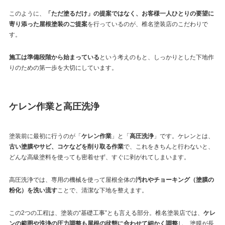
このように、
「ただ塗るだけ」の提案ではなく、お客様一人ひとりの要望に
寄り添った屋根塗装のご提案
を行っているのが、椎名塗装店のこだわりで
す。
施工は準備段階から始まっている
という考えのもと、しっかりとした下地作
りのための第一歩を大切にしています。
ケレン作業と高圧洗浄
塗装前に最初に行うのが「
ケレン作業
」と「
高圧洗浄
」です。ケレンとは、
古い塗膜やサビ、コケなどを削り取る作業
で、これをきちんと行わないと、
どんな高級塗料を使っても密着せず、すぐに剥がれてしまいます。
高圧洗浄では、専用の機械を使って屋根全体の
汚れやチョーキング（塗膜の
粉化）を洗い流す
ことで、清潔な下地を整えます。
この2つの工程は、塗装の“基礎工事”とも言える部分。椎名塗装店では、
ケレ
ンの範囲や洗浄の圧力調整も屋根の状態に合わせて細かく調整
し、塗膜が長