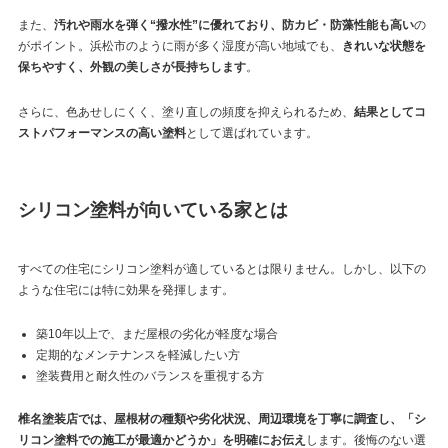
また、
汚れや雨水を弾く“撥水性”に優れており、防カビ・防藻性能も高い
の
がポイント。浜松市のように雨が多く湿度が高い地域でも、
きれいな状態を
保ちやすく、外観の美しさが長持ちします
。
さらに、色あせしにくく、塗り直しの頻度を抑えられるため、
結果としてコ
ストパフォーマンスの高い塗料
として選ばれています。
シリコン塗料が向いている家とは
すべての住宅にシリコン塗料が適しているとは限りません。しかし、以下の
ような住宅には特に効果を発揮します。
築10年以上で、まだ屋根の劣化が軽度な場合
定期的なメンテナンスを軽減したい方
塗装費用と耐久性のバランスを重視する方
椎名塗装店では、屋根材の種類や劣化状況、周辺環境を丁寧に調査し、「シ
リコン塗料での施工が最適かどうか」を明確にお伝え
します。後悔のない選