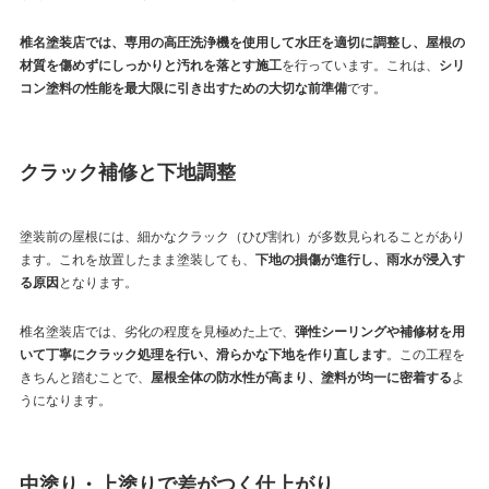
椎名塗装店では、専用の高圧洗浄機を使用して水圧を適切に調整し、屋根の
材質を傷めずにしっかりと汚れを落とす施工
を行っています。これは、
シリ
コン塗料の性能を最大限に引き出すための大切な前準備
です。
クラック補修と下地調整
塗装前の屋根には、細かなクラック（ひび割れ）が多数見られることがあり
ます。これを放置したまま塗装しても、
下地の損傷が進行し、雨水が浸入す
る原因
となります。
椎名塗装店では、劣化の程度を見極めた上で、
弾性シーリングや補修材を用
いて丁寧にクラック処理を行い、滑らかな下地を作り直します
。この工程を
きちんと踏むことで、
屋根全体の防水性が高まり、塗料が均一に密着する
よ
うになります。
中塗り・上塗りで差がつく仕上がり