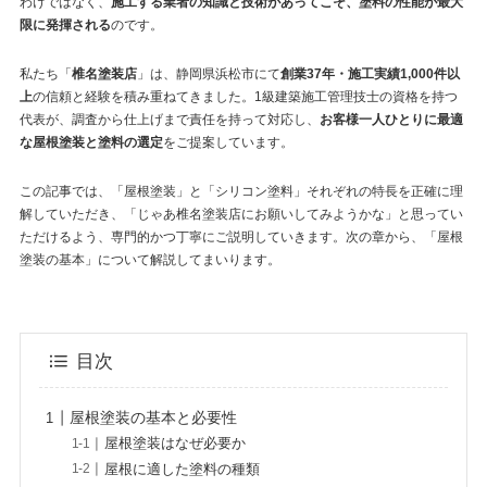
わけではなく、
施工する業者の知識と技術があってこそ、塗料の性能が最大
限に発揮される
のです。
私たち「
椎名塗装店
」は、静岡県浜松市にて
創業37年・施工実績1,000件以
上
の信頼と経験を積み重ねてきました。1級建築施工管理技士の資格を持つ
代表が、調査から仕上げまで責任を持って対応し、
お客様一人ひとりに最適
な屋根塗装と塗料の選定
をご提案しています。
この記事では、「屋根塗装」と「シリコン塗料」それぞれの特長を正確に理
解していただき、「じゃあ椎名塗装店にお願いしてみようかな」と思ってい
ただけるよう、専門的かつ丁寧にご説明していきます。次の章から、「屋根
塗装の基本」について解説してまいります。
目次
屋根塗装の基本と必要性
屋根塗装はなぜ必要か
屋根に適した塗料の種類