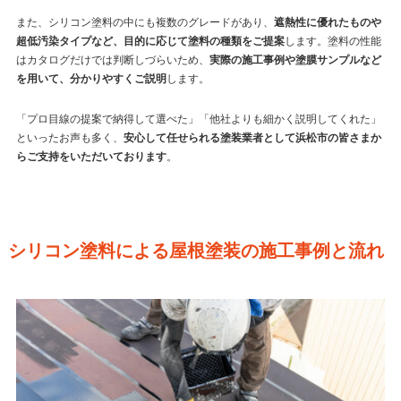
また、シリコン塗料の中にも複数のグレードがあり、
遮熱性に優れたものや
超低汚染タイプなど、目的に応じて塗料の種類をご提案
します。塗料の性能
はカタログだけでは判断しづらいため、
実際の施工事例や塗膜サンプルなど
を用いて、分かりやすくご説明
します。
「プロ目線の提案で納得して選べた」「他社よりも細かく説明してくれた」
といったお声も多く、
安心して任せられる塗装業者として浜松市の皆さまか
らご支持をいただいております
。
シリコン塗料による屋根塗装の施工事例と流れ