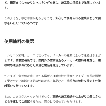
ど、細部までしっかりとマスキングを施し、施工後の清掃まで徹底
していま
す。
このような丁寧な準備があるからこそ、
安心して任せられる塗装店として信
頼をいただいているのです。
使用塗料の厳選
「シリコン塗料」と一口に言っても、メーカーや種類によって性能はさまざ
まです。
椎名塗装店では、国内外の信頼性あるメーカーの塗料を厳選し、屋
根材や環境条件に応じた最適な製品を選定しています。
たとえば、紫外線が強く当たる場所には耐候性に優れたタイプ、海風の影響
を受けやすい地域には防塩性能が高い製品など、
浜松市の特性を踏まえた塗
料選びを行っています。
また、カタログスペックだけでなく、
実際の施工経験や仕上がりの美しさな
ども考慮してご提案
するため、安心して任せていただけます。