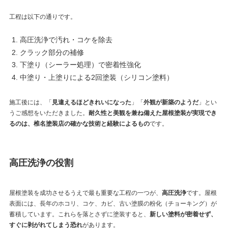
工程は以下の通りです。
高圧洗浄で汚れ・コケを除去
クラック部分の補修
下塗り（シーラー処理）で密着性強化
中塗り・上塗りによる2回塗装（シリコン塗料）
施工後には、「
見違えるほどきれいになった
」「
外観が新築のようだ
」とい
うご感想をいただきました。
耐久性と美観を兼ね備えた屋根塗装が実現でき
るのは、椎名塗装店の確かな技術と経験によるもの
です。
高圧洗浄の役割
屋根塗装を成功させるうえで最も重要な工程の一つが、
高圧洗浄
です。屋根
表面には、長年のホコリ、コケ、カビ、古い塗膜の粉化（チョーキング）が
蓄積しています。これらを落とさずに塗装すると、
新しい塗料が密着せず、
すぐに剥がれてしまう恐れ
があります。