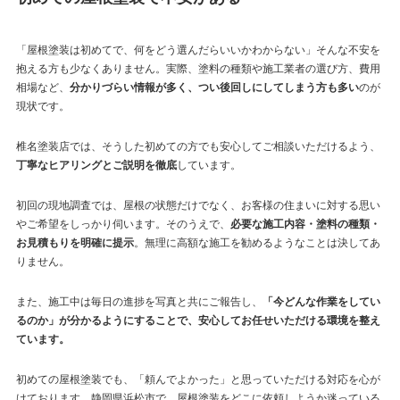
「屋根塗装は初めてで、何をどう選んだらいいかわからない」そんな不安を
抱える方も少なくありません。実際、塗料の種類や施工業者の選び方、費用
相場など、
分かりづらい情報が多く、つい後回しにしてしまう方も多い
のが
現状です。
椎名塗装店では、そうした初めての方でも安心してご相談いただけるよう、
丁寧なヒアリングとご説明を徹底
しています。
初回の現地調査では、屋根の状態だけでなく、お客様の住まいに対する思い
やご希望をしっかり伺います。そのうえで、
必要な施工内容・塗料の種類・
お見積もりを明確に提示
。無理に高額な施工を勧めるようなことは決してあ
りません。
また、施工中は毎日の進捗を写真と共にご報告し、
「今どんな作業をしてい
るのか」が分かるようにすることで、安心してお任せいただける環境を整え
ています。
初めての屋根塗装でも、「頼んでよかった」と思っていただける対応を心が
けております。静岡県浜松市で、屋根塗装をどこに依頼しようか迷っている