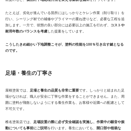
たとえば、劣化が進んでいる箇所にはしっかりとケレン作業（削り取り）を
行い、シーリング材での補修やプライマーの重ね塗りなど、必要な工程を追
加します。一方で、状態の良い部分には必要以上の施工を行わず、
コストや
耐用年数のバランスを考慮
した提案をしています。
こうしたきめ細かい下地調整こそが、塗料の性能を100％引き出す鍵となる
のです。
足場・養生の丁寧さ
屋根塗装では、
足場と養生の品質も非常に重要
です。しっかりと組まれた足
場がなければ、職人が安全に丁寧な作業をすることができません。また、周
囲に塗料が飛散しないようにする養生作業も、お客様や近隣への配慮として
不可欠です。
椎名塗装店では、
足場設置の際に必ず安全確認を実施し、作業中の騒音や振
動についても事前にご説明
を行います。養生においても、
開口部や植栽な