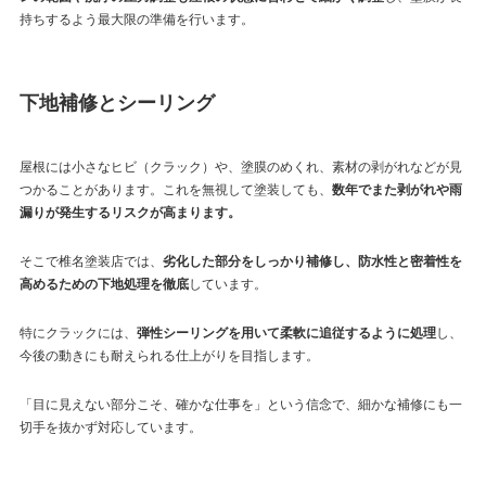
持ちするよう最大限の準備を行います。
下地補修とシーリング
屋根には小さなヒビ（クラック）や、塗膜のめくれ、素材の剥がれなどが見
つかることがあります。これを無視して塗装しても、
数年でまた剥がれや雨
漏りが発生するリスクが高まります。
そこで椎名塗装店では、
劣化した部分をしっかり補修し、防水性と密着性を
高めるための下地処理を徹底
しています。
特にクラックには、
弾性シーリングを用いて柔軟に追従するように処理
し、
今後の動きにも耐えられる仕上がりを目指します。
「目に見えない部分こそ、確かな仕事を」という信念で、細かな補修にも一
切手を抜かず対応しています。