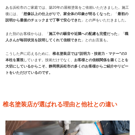
ある浜松市のご家庭では、築20年の屋根塗装をご依頼いただきました。施工
後には、「
想像以上の仕上がりで、家全体の印象が明るくなった
」「
最初の
説明から最後のチェックまで丁寧で安心できた
」との声をいただきました。
また別のお客様からは、「
施工中の騒音や近隣への配慮も完璧だった
」「
職
人さんが毎回状況を説明してくれて信頼できた
」とのお言葉も。
こうした声に応えるために、
椎名塗装店では“説明力・技術力・マナー”の3
本柱を重視
しています。技術だけでなく、
お客様との信頼関係を築くことを
大切にしているからこそ、静岡県浜松市の多くのお客様からご紹介やリピー
トをいただけているのです。
椎名塗装店が選ばれる理由と他社との違い