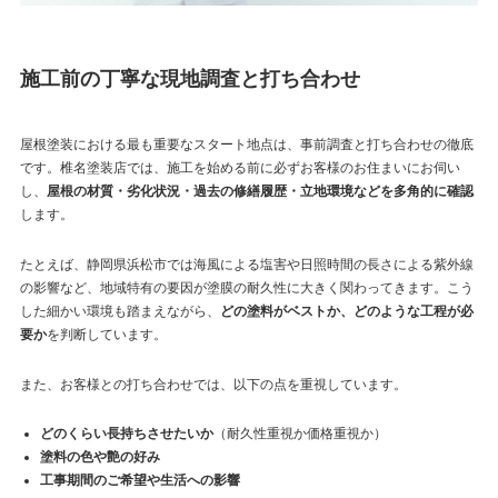
施工前の丁寧な現地調査と打ち合わせ
屋根塗装における最も重要なスタート地点は、事前調査と打ち合わせの徹底
です。椎名塗装店では、施工を始める前に必ずお客様のお住まいにお伺い
し、
屋根の材質・劣化状況・過去の修繕履歴・立地環境などを多角的に確認
します。
たとえば、静岡県浜松市では海風による塩害や日照時間の長さによる紫外線
の影響など、地域特有の要因が塗膜の耐久性に大きく関わってきます。こう
した細かい環境も踏まえながら、
どの塗料がベストか、どのような工程が必
要か
を判断しています。
また、お客様との打ち合わせでは、以下の点を重視しています。
どのくらい長持ちさせたいか
（耐久性重視か価格重視か）
塗料の色や艶の好み
工事期間のご希望や生活への影響