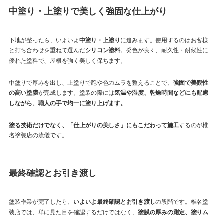
中塗り・上塗りで美しく強固な仕上がり
下地が整ったら、いよいよ
中塗り・上塗り
に進みます。使用するのはお客様
と打ち合わせを重ねて選んだ
シリコン塗料
。発色が良く、耐久性・耐候性に
優れた塗料で、屋根を強く美しく保ちます。
中塗りで厚みを出し、上塗りで艶や色のムラを整えることで、
強固で美観性
の高い塗膜
が完成します。塗装の際には
気温や湿度、乾燥時間などにも配慮
しながら、職人の手で均一に塗り上げます。
塗る技術だけでなく、「仕上がりの美しさ」にもこだわって施工
するのが椎
名塗装店の流儀です。
最終確認とお引き渡し
塗装作業が完了したら、
いよいよ最終確認とお引き渡し
の段階です。椎名塗
装店では、単に見た目を確認するだけではなく、
塗膜の厚みの測定、塗りム