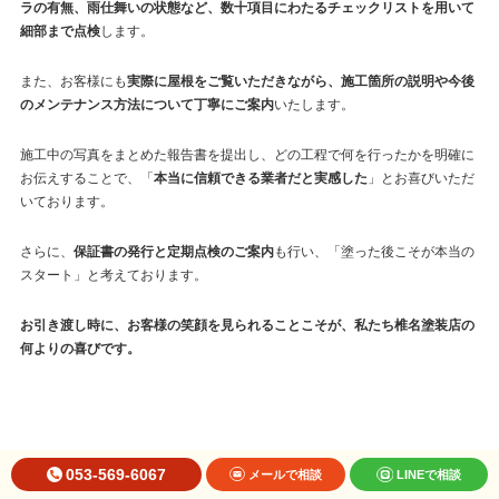
ラの有無、雨仕舞いの状態など、数十項目にわたるチェックリストを用いて
細部まで点検
します。
また、お客様にも
実際に屋根をご覧いただきながら、施工箇所の説明や今後
のメンテナンス方法について丁寧にご案内
いたします。
施工中の写真をまとめた報告書を提出し、どの工程で何を行ったかを明確に
お伝えすることで、「
本当に信頼できる業者だと実感した
」とお喜びいただ
いております。
さらに、
保証書の発行と定期点検のご案内
も行い、「塗った後こそが本当の
スタート」と考えております。
お引き渡し時に、お客様の笑顔を見られることこそが、私たち椎名塗装店の
何よりの喜びです。
Q＆A：よくあるご質問
053-569-6067
メールで相談
LINEで相談