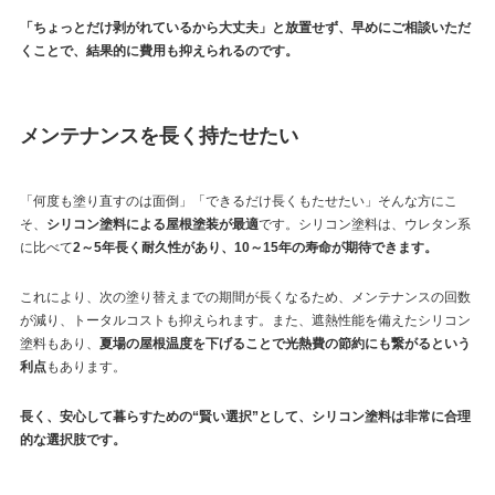
「ちょっとだけ剥がれているから大丈夫」と放置せず、早めにご相談いただ
くことで、結果的に費用も抑えられるのです。
メンテナンスを長く持たせたい
「何度も塗り直すのは面倒」「できるだけ長くもたせたい」そんな方にこ
そ、
シリコン塗料による屋根塗装が最適
です。シリコン塗料は、ウレタン系
に比べて
2～5年長く耐久性があり、10～15年の寿命が期待できます。
これにより、次の塗り替えまでの期間が長くなるため、メンテナンスの回数
が減り、トータルコストも抑えられます。また、遮熱性能を備えたシリコン
塗料もあり、
夏場の屋根温度を下げることで光熱費の節約にも繋がるという
利点
もあります。
長く、安心して暮らすための“賢い選択”として、シリコン塗料は非常に合理
的な選択肢です。