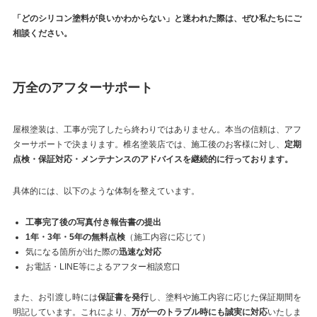
「どのシリコン塗料が良いかわからない」と迷われた際は、ぜひ私たちにご
相談ください。
万全のアフターサポート
屋根塗装は、工事が完了したら終わりではありません。本当の信頼は、アフ
ターサポートで決まります。椎名塗装店では、施工後のお客様に対し、
定期
点検・保証対応・メンテナンスのアドバイスを継続的に行っております。
具体的には、以下のような体制を整えています。
工事完了後の写真付き報告書の提出
1年・3年・5年の無料点検
（施工内容に応じて）
気になる箇所が出た際の
迅速な対応
お電話・LINE等によるアフター相談窓口
また、お引渡し時には
保証書を発行
し、塗料や施工内容に応じた保証期間を
明記しています。これにより、
万が一のトラブル時にも誠実に対応
いたしま