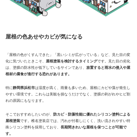
屋根の色あせやカビが気になる
「屋根の色がくすんできた」「黒いシミが広がっている」など、見た目の変
化に気づいたときこそ、
屋根塗装を検討するタイミング
です。見た目の劣化
は、塗膜の防水性が低下しているサインであり、
放置すると雨水の侵入や屋
根材の腐食が進行する恐れがあります。
特に
静岡県浜松市
は湿度が高く、雨量も多いため、屋根にカビや藻が発生し
やすい環境です。これらは美観を損なうだけでなく、塗膜の剥がれやヒビ割
れの原因にもなります。
そこでおすすめしたいのが、
防カビ・防藻性能に優れたシリコン塗料による
屋根塗装
です。椎名塗装店では、汚れが付着しにくく、洗い流されやすい特
殊シリコン塗料を採用しており、
長期間きれいな屋根を保つことが可能で
す。