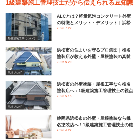
1級建築施工管理技士だから伝えられる豆知識
ALCとは？軽量気泡コンクリート外壁
の特徴とメリット・デメリット｜浜松
2026.7.22
市 椎名塗装店
外壁塗装工事について
浜松市の住まいを守るプロ集団｜椎名
塗装店が教える外壁・屋根塗装の真髄
2026.5.29
と失敗しない業者選び
現場ブログ
浜松市の外壁塗装・屋根工事なら椎名
塗装店へ：1級建築施工管理技士の視点
2026.5.15
で伝える後悔しないメンテナンス
現場ブログ
静岡県浜松市の外壁・屋根塗装なら椎
名塗装店へ！1級建築施工管理技士の確
2026.4.22
かな視点と屋根塗装におけるシリコン
塗料の重要性