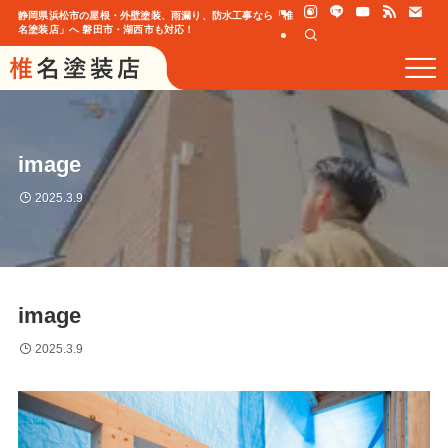
静岡県浜松市の屋根・外壁塗装、雨漏り、防水工事なら「椎
名塗装店」へ 磐田市・湖西市も対応！
image
2025.3.9
image
2025.3.9