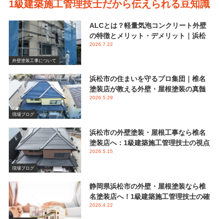
1級建築施工管理技士だから伝えられる豆知識
ALCとは？軽量気泡コンクリート外壁
の特徴とメリット・デメリット｜浜松
2026.7.22
市 椎名塗装店
外壁塗装工事について
浜松市の住まいを守るプロ集団｜椎名
塗装店が教える外壁・屋根塗装の真髄
2026.5.29
と失敗しない業者選び
現場ブログ
浜松市の外壁塗装・屋根工事なら椎名
塗装店へ：1級建築施工管理技士の視点
2026.5.15
で伝える後悔しないメンテナンス
現場ブログ
静岡県浜松市の外壁・屋根塗装なら椎
名塗装店へ！1級建築施工管理技士の確
2026.4.22
かな視点と屋根塗装におけるシリコン
塗料の重要性