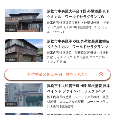
浜松市中央区大平台 T様 外壁塗装 ＫＦ
ケミカル ワールドセラグランツW
施工内容外壁塗装屋根材・外壁材外壁 サイデ
ィング屋根 瓦工期18日使用建材「KFケミカ
外壁塗装
ル」ワールド
浜松市中央区幸 O様 外壁塗装屋根塗装
ＫＦケミカル ワールドセラグランツ
施工内容外壁塗装 屋根塗装屋根材・外壁材
外壁 サイディング トタン屋根 コロニアル
外壁塗装
トタン工期18
外壁塗装の施工事例一覧をCHECK
浜松市中央区貴平町 N様 屋根塗装 日本
ペイント ファインパーフェクトベスト
施工内容屋根塗装 シーリング屋根材・外壁
材屋根 コロニアル色屋根 コーヒーブラウ
屋根塗装
ン工期5日使用建材