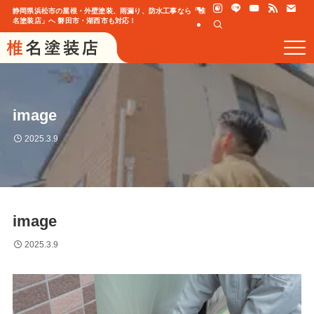
静岡県浜松市の屋根・外壁塗装、雨漏り、防水工事なら「椎
名塗装店」へ 磐田市・湖西市も対応！
image
2025.3.9
image
2025.3.9