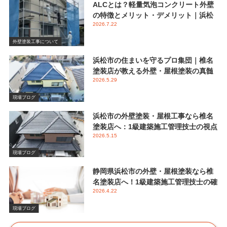
ALCとは？軽量気泡コンクリート外壁
の特徴とメリット・デメリット｜浜松
2026.7.22
市 椎名塗装店
外壁塗装工事について
浜松市の住まいを守るプロ集団｜椎名
塗装店が教える外壁・屋根塗装の真髄
2026.5.29
と失敗しない業者選び
現場ブログ
浜松市の外壁塗装・屋根工事なら椎名
塗装店へ：1級建築施工管理技士の視点
2026.5.15
で伝える後悔しないメンテナンス
現場ブログ
静岡県浜松市の外壁・屋根塗装なら椎
名塗装店へ！1級建築施工管理技士の確
2026.4.22
かな視点と屋根塗装におけるシリコン
塗料の重要性
現場ブログ