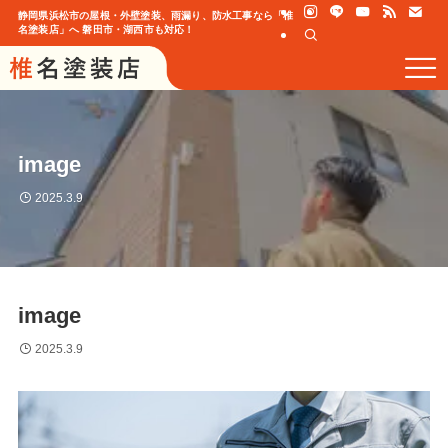
静岡県浜松市の屋根・外壁塗装、雨漏り、防水工事なら「椎
名塗装店」へ 磐田市・湖西市も対応！
image
2025.3.9
image
2025.3.9