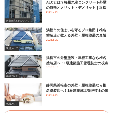
ALCとは？軽量気泡コンクリート外壁
の特徴とメリット・デメリット｜浜松
2026.7.22
市 椎名塗装店
外壁塗装工事について
浜松市の住まいを守るプロ集団｜椎名
塗装店が教える外壁・屋根塗装の真髄
2026.5.29
と失敗しない業者選び
現場ブログ
浜松市の外壁塗装・屋根工事なら椎名
塗装店へ：1級建築施工管理技士の視点
2026.5.15
で伝える後悔しないメンテナンス
現場ブログ
静岡県浜松市の外壁・屋根塗装なら椎
名塗装店へ！1級建築施工管理技士の確
2026.4.22
かな視点と屋根塗装におけるシリコン
塗料の重要性
現場ブログ