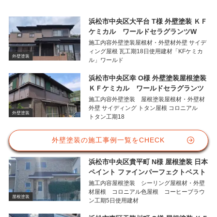
浜松市中央区大平台 T様 外壁塗装 ＫＦ
ケミカル ワールドセラグランツW
施工内容外壁塗装屋根材・外壁材外壁 サイデ
ィング屋根 瓦工期18日使用建材「KFケミカ
外壁塗装
ル」ワールド
浜松市中央区幸 O様 外壁塗装屋根塗装
ＫＦケミカル ワールドセラグランツ
施工内容外壁塗装 屋根塗装屋根材・外壁材
外壁 サイディング トタン屋根 コロニアル
外壁塗装
トタン工期18
外壁塗装の施工事例一覧をCHECK
浜松市中央区貴平町 N様 屋根塗装 日本
ペイント ファインパーフェクトベスト
施工内容屋根塗装 シーリング屋根材・外壁
材屋根 コロニアル色屋根 コーヒーブラウ
屋根塗装
ン工期5日使用建材