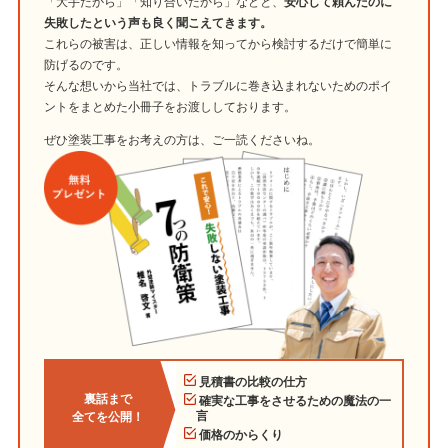
「大手だから」「知り合いだから」などと、
安心して頼んだのに
失敗したという声も良く聞こえてきます。
これらの被害は、正しい情報を知ってから検討するだけで簡単に
防げるのです。
そんな想いから当社では、トラブルに巻き込まれないためのポイ
ントをまとめた小冊子をお渡ししております。
ぜひ塗装工事をお考えの方は、ご一読くださいね。
見積書の比較の仕方
裏話まで
確実な工事をさせるための魔法の一
言
全てを公開！
価格のからくり