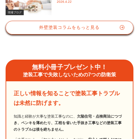
2026.4.22
かな視点と屋根塗装におけるシリコン
塗料の重要性
現場ブログ
外壁塗装コラムをもっと見る
無料小冊子プレゼント中！
塗装工事で失敗しないための7つの防衛策
正しい情報を知ることで塗装工事トラブル
は未然に防げます。
知識と経験が大事な塗装工事なのに、
欠陥住宅・点検商法につづ
き、ペンキを薄めたり、工程を省いた手抜き工事などの塗装工事
のトラブルは後を絶ちません。