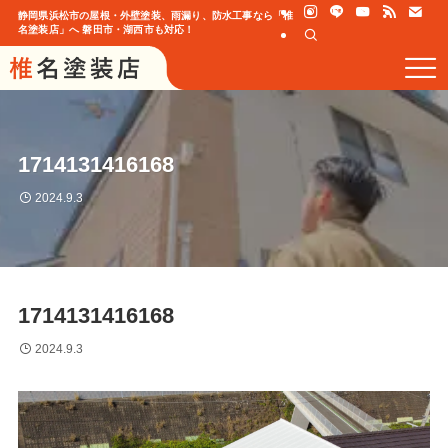
静岡県浜松市の屋根・外壁塗装、雨漏り、防水工事なら「椎
名塗装店」へ 磐田市・湖西市も対応！
1714131416168
2024.9.3
1714131416168
2024.9.3