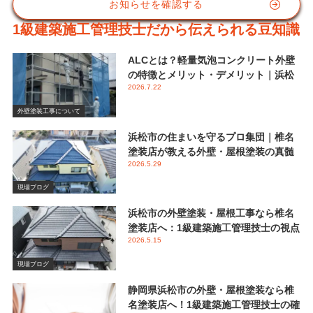
お知らせを確認する
1級建築施工管理技士だから伝えられる豆知識
ALCとは？軽量気泡コンクリート外壁
の特徴とメリット・デメリット｜浜松
2026.7.22
市 椎名塗装店
外壁塗装工事について
浜松市の住まいを守るプロ集団｜椎名
塗装店が教える外壁・屋根塗装の真髄
2026.5.29
と失敗しない業者選び
現場ブログ
浜松市の外壁塗装・屋根工事なら椎名
塗装店へ：1級建築施工管理技士の視点
2026.5.15
で伝える後悔しないメンテナンス
現場ブログ
静岡県浜松市の外壁・屋根塗装なら椎
名塗装店へ！1級建築施工管理技士の確