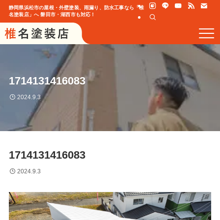
静岡県浜松市の屋根・外壁塗装、雨漏り、防水工事なら「椎
名塗装店」へ 磐田市・湖西市も対応！
1714131416083
2024.9.3
1714131416083
2024.9.3