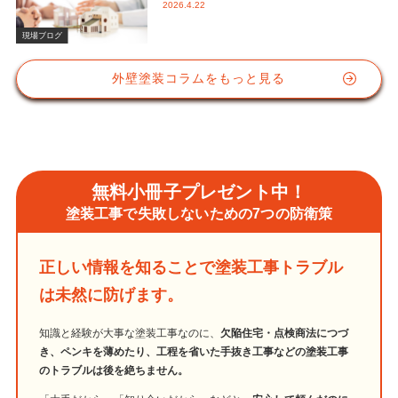
2026.4.22
かな視点と屋根塗装におけるシリコン
塗料の重要性
現場ブログ
外壁塗装コラムをもっと見る
無料小冊子プレゼント中！
塗装工事で失敗しないための7つの防衛策
正しい情報を知ることで塗装工事トラブル
は未然に防げます。
知識と経験が大事な塗装工事なのに、
欠陥住宅・点検商法につづ
き、ペンキを薄めたり、工程を省いた手抜き工事などの塗装工事
のトラブルは後を絶ちません。