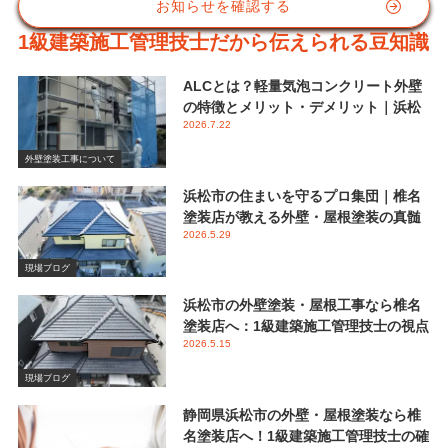
お知らせを確認する
1級建築施工管理技士だから伝えられる豆知識
ALCとは？軽量気泡コンクリート外壁
の特徴とメリット・デメリット｜浜松
2026.7.22
市 椎名塗装店
外壁塗装工事について
浜松市の住まいを守るプロ集団｜椎名
塗装店が教える外壁・屋根塗装の真髄
2026.5.29
と失敗しない業者選び
現場ブログ
浜松市の外壁塗装・屋根工事なら椎名
塗装店へ：1級建築施工管理技士の視点
2026.5.15
で伝える後悔しないメンテナンス
現場ブログ
静岡県浜松市の外壁・屋根塗装なら椎
名塗装店へ！1級建築施工管理技士の確