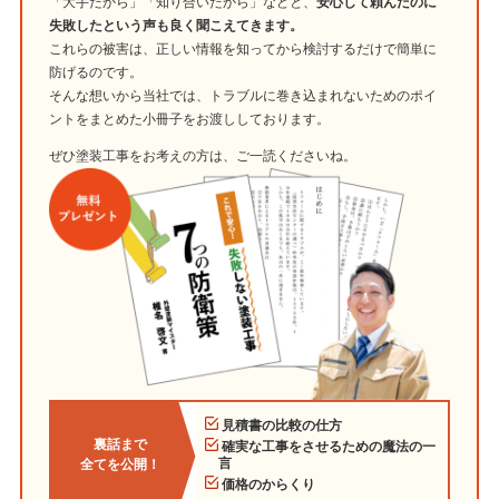
「大手だから」「知り合いだから」などと、
安心して頼んだのに
失敗したという声も良く聞こえてきます。
これらの被害は、正しい情報を知ってから検討するだけで簡単に
防げるのです。
そんな想いから当社では、トラブルに巻き込まれないためのポイ
ントをまとめた小冊子をお渡ししております。
ぜひ塗装工事をお考えの方は、ご一読くださいね。
見積書の比較の仕方
裏話まで
確実な工事をさせるための魔法の一
言
全てを公開！
価格のからくり