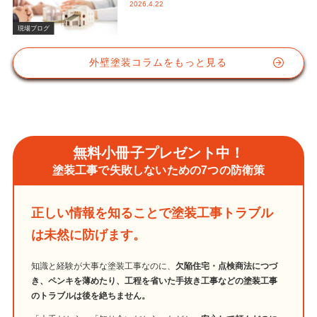
2026.4.22
かな視点と屋根塗装におけるシリコン
塗料の重要性
現場ブログ
外壁塗装コラムをもっと見る
無料小冊子プレゼント中！
塗装工事で失敗しないための7つの防衛策
正しい情報を知ることで塗装工事トラブル
は未然に防げます。
知識と経験が大事な塗装工事なのに、
欠陥住宅・点検商法につづ
き、ペンキを薄めたり、工程を省いた手抜き工事などの塗装工事
のトラブルは後を絶ちません。