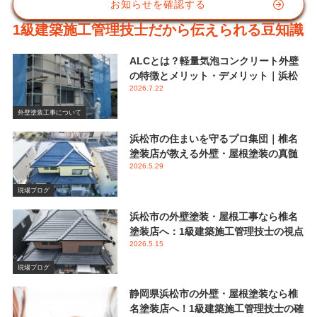
お知らせを確認する
1級建築施工管理技士だから伝えられる豆知識
ALCとは？軽量気泡コンクリート外壁
の特徴とメリット・デメリット｜浜松
2026.7.22
市 椎名塗装店
外壁塗装工事について
浜松市の住まいを守るプロ集団｜椎名
塗装店が教える外壁・屋根塗装の真髄
2026.5.29
と失敗しない業者選び
現場ブログ
浜松市の外壁塗装・屋根工事なら椎名
塗装店へ：1級建築施工管理技士の視点
2026.5.15
で伝える後悔しないメンテナンス
現場ブログ
静岡県浜松市の外壁・屋根塗装なら椎
名塗装店へ！1級建築施工管理技士の確