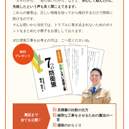
「大手だから」「知り合いだから」などと、
安心して頼んだのに
失敗したという声も良く聞こえてきます。
これらの被害は、正しい情報を知ってから検討するだけで簡単に
防げるのです。
そんな想いから当社では、トラブルに巻き込まれないためのポイ
ントをまとめた小冊子をお渡ししております。
ぜひ塗装工事をお考えの方は、ご一読くださいね。
見積書の比較の仕方
裏話まで
確実な工事をさせるための魔法の一
言
全てを公開！
価格のからくり