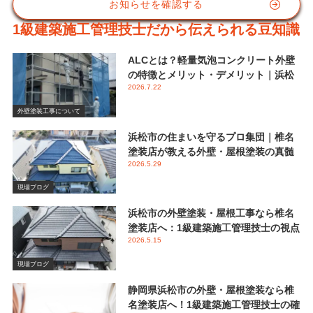
お知らせを確認する
1級建築施工管理技士だから伝えられる豆知識
ALCとは？軽量気泡コンクリート外壁
の特徴とメリット・デメリット｜浜松
2026.7.22
市 椎名塗装店
外壁塗装工事について
浜松市の住まいを守るプロ集団｜椎名
塗装店が教える外壁・屋根塗装の真髄
2026.5.29
と失敗しない業者選び
現場ブログ
浜松市の外壁塗装・屋根工事なら椎名
塗装店へ：1級建築施工管理技士の視点
2026.5.15
で伝える後悔しないメンテナンス
現場ブログ
静岡県浜松市の外壁・屋根塗装なら椎
名塗装店へ！1級建築施工管理技士の確