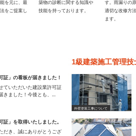
能を元に、最
築物の診断に関する知識や
す。雨漏りの
法をご提案し
技能を持っております。
適切な改修方
ます。
1級建築施工管理
可証」の看板が届きました！
せていただいた建設業許可証
きました！今後とも、...
外壁塗装工事について
可証」を取得いたしました。
ただき、誠にありがとうござ