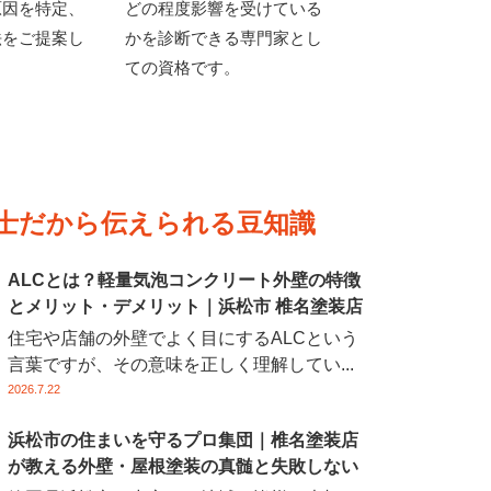
原因を特定、
どの程度影響を受けている
法をご提案し
かを診断できる専門家とし
ての資格です。
技士だから伝えられる豆知識
ALCとは？軽量気泡コンクリート外壁の特徴
とメリット・デメリット｜浜松市 椎名塗装店
住宅や店舗の外壁でよく目にするALCという
言葉ですが、その意味を正しく理解してい...
2026.7.22
浜松市の住まいを守るプロ集団｜椎名塗装店
が教える外壁・屋根塗装の真髄と失敗しない