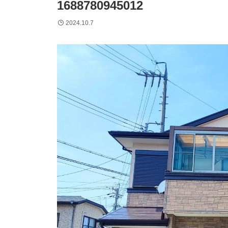
1688780945012
2024.10.7