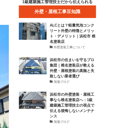
1級建築施工管理技士だから伝えられる
外壁・屋根工事豆知識
ALCとは？軽量気泡コンク
リート外壁の特徴とメリッ
ト・デメリット｜浜松市 椎
名塗装店
外壁塗装工事について
浜松市の住まいを守るプロ
集団｜椎名塗装店が教える
外壁・屋根塗装の真髄と失
敗しない業者選び
現場ブログ
浜松市の外壁塗装・屋根工
事なら椎名塗装店へ：1級
建築施工管理技士の視点で
伝える後悔しないメンテナ
ンス
現場ブログ