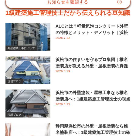
お知らせを確認する
1級建築施工管理技士だから伝えられる豆知識
ALCとは？軽量気泡コンクリート外壁
の特徴とメリット・デメリット｜浜松
2026.7.22
市 椎名塗装店
外壁塗装工事について
浜松市の住まいを守るプロ集団｜椎名
塗装店が教える外壁・屋根塗装の真髄
2026.5.29
と失敗しない業者選び
現場ブログ
浜松市の外壁塗装・屋根工事なら椎名
塗装店へ：1級建築施工管理技士の視点
2026.5.15
で伝える後悔しないメンテナンス
現場ブログ
静岡県浜松市の外壁・屋根塗装なら椎
名塗装店へ！1級建築施工管理技士の確