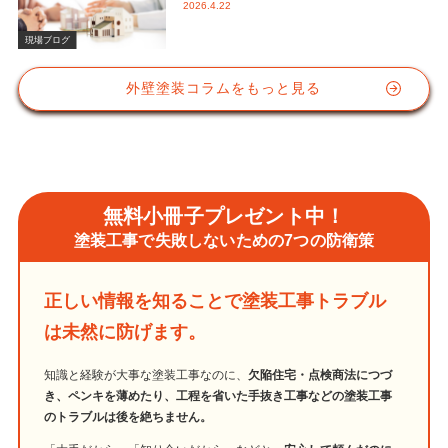
2026.4.22
かな視点と屋根塗装におけるシリコン
塗料の重要性
現場ブログ
外壁塗装コラムをもっと見る
無料小冊子プレゼント中！
塗装工事で失敗しないための7つの防衛策
正しい情報を知ることで塗装工事トラブル
は未然に防げます。
知識と経験が大事な塗装工事なのに、
欠陥住宅・点検商法につづ
き、ペンキを薄めたり、工程を省いた手抜き工事などの塗装工事
のトラブルは後を絶ちません。