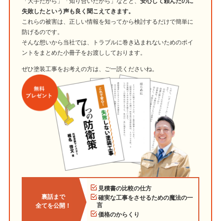
「大手だから」「知り合いだから」などと、
安心して頼んだのに
失敗したという声も良く聞こえてきます。
これらの被害は、正しい情報を知ってから検討するだけで簡単に
防げるのです。
そんな想いから当社では、トラブルに巻き込まれないためのポイ
ントをまとめた小冊子をお渡ししております。
ぜひ塗装工事をお考えの方は、ご一読くださいね。
見積書の比較の仕方
裏話まで
確実な工事をさせるための魔法の一
言
全てを公開！
価格のからくり