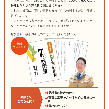
「大手だから」「知り合いだから」などと、
安心して頼んだのに
失敗したという声も良く聞こえてきます。
これらの被害は、正しい情報を知ってから検討するだけで簡単に
防げるのです。
そんな想いから当社では、トラブルに巻き込まれないためのポイ
ントをまとめた小冊子をお渡ししております。
ぜひ塗装工事をお考えの方は、ご一読くださいね。
見積書の比較の仕方
裏話まで
確実な工事をさせるための魔法の一
言
全てを公開！
価格のからくり