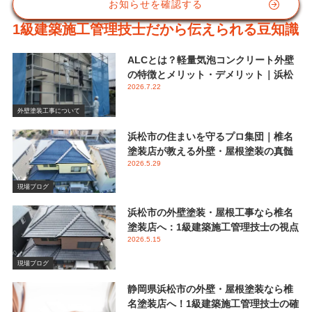
お知らせを確認する
1級建築施工管理技士だから伝えられる豆知識
ALCとは？軽量気泡コンクリート外壁
の特徴とメリット・デメリット｜浜松
2026.7.22
市 椎名塗装店
外壁塗装工事について
浜松市の住まいを守るプロ集団｜椎名
塗装店が教える外壁・屋根塗装の真髄
2026.5.29
と失敗しない業者選び
現場ブログ
浜松市の外壁塗装・屋根工事なら椎名
塗装店へ：1級建築施工管理技士の視点
2026.5.15
で伝える後悔しないメンテナンス
現場ブログ
静岡県浜松市の外壁・屋根塗装なら椎
名塗装店へ！1級建築施工管理技士の確