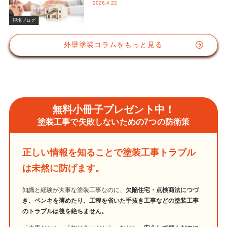
2026.4.22
かな視点と屋根塗装におけるシリコン
塗料の重要性
現場ブログ
外壁塗装コラムをもっと見る
無料小冊子プレゼント中！
塗装工事で失敗しないための7つの防衛策
正しい情報を知ることで塗装工事トラブル
は未然に防げます。
知識と経験が大事な塗装工事なのに、
欠陥住宅・点検商法につづ
き、ペンキを薄めたり、工程を省いた手抜き工事などの塗装工事
のトラブルは後を絶ちません。