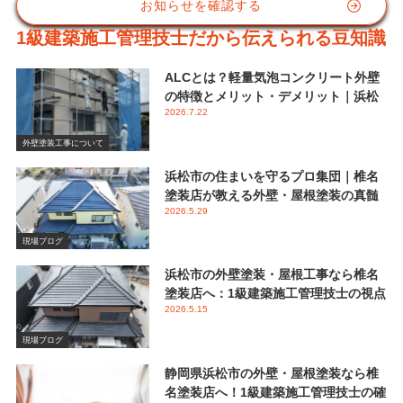
お知らせを確認する
1級建築施工管理技士だから伝えられる豆知識
ALCとは？軽量気泡コンクリート外壁
の特徴とメリット・デメリット｜浜松
2026.7.22
市 椎名塗装店
外壁塗装工事について
浜松市の住まいを守るプロ集団｜椎名
塗装店が教える外壁・屋根塗装の真髄
2026.5.29
と失敗しない業者選び
現場ブログ
浜松市の外壁塗装・屋根工事なら椎名
塗装店へ：1級建築施工管理技士の視点
2026.5.15
で伝える後悔しないメンテナンス
現場ブログ
静岡県浜松市の外壁・屋根塗装なら椎
名塗装店へ！1級建築施工管理技士の確