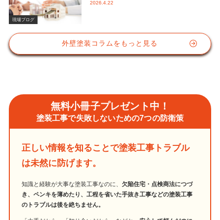
2026.4.22
かな視点と屋根塗装におけるシリコン
塗料の重要性
現場ブログ
外壁塗装コラムをもっと見る
無料小冊子プレゼント中！
塗装工事で失敗しないための7つの防衛策
正しい情報を知ることで塗装工事トラブル
は未然に防げます。
知識と経験が大事な塗装工事なのに、
欠陥住宅・点検商法につづ
き、ペンキを薄めたり、工程を省いた手抜き工事などの塗装工事
のトラブルは後を絶ちません。