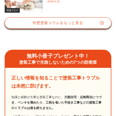
2026.4.22
かな視点と屋根塗装におけるシリコン
塗料の重要性
現場ブログ
外壁塗装コラムをもっと見る
無料小冊子プレゼント中！
塗装工事で失敗しないための7つの防衛策
正しい情報を知ることで塗装工事トラブル
は未然に防げます。
知識と経験が大事な塗装工事なのに、
欠陥住宅・点検商法につづ
き、ペンキを薄めたり、工程を省いた手抜き工事などの塗装工事
のトラブルは後を絶ちません。