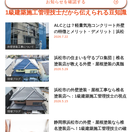
お知らせを確認する
1級建築施工管理技士だから伝えられる豆知識
ALCとは？軽量気泡コンクリート外壁
の特徴とメリット・デメリット｜浜松
2026.7.22
市 椎名塗装店
外壁塗装工事について
浜松市の住まいを守るプロ集団｜椎名
塗装店が教える外壁・屋根塗装の真髄
2026.5.29
と失敗しない業者選び
現場ブログ
浜松市の外壁塗装・屋根工事なら椎名
塗装店へ：1級建築施工管理技士の視点
2026.5.15
で伝える後悔しないメンテナンス
現場ブログ
静岡県浜松市の外壁・屋根塗装なら椎
名塗装店へ！1級建築施工管理技士の確