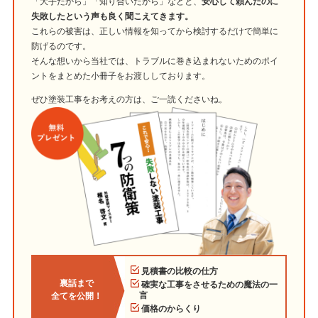
「大手だから」「知り合いだから」などと、
安心して頼んだのに
失敗したという声も良く聞こえてきます。
これらの被害は、正しい情報を知ってから検討するだけで簡単に
防げるのです。
そんな想いから当社では、トラブルに巻き込まれないためのポイ
ントをまとめた小冊子をお渡ししております。
ぜひ塗装工事をお考えの方は、ご一読くださいね。
見積書の比較の仕方
裏話まで
確実な工事をさせるための魔法の一
言
全てを公開！
価格のからくり