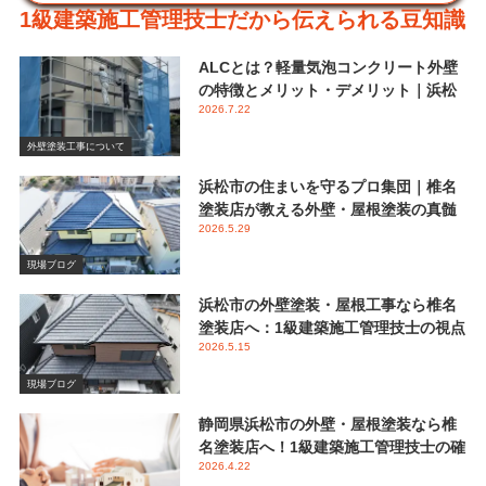
1級建築施工管理技士だから伝えられる豆知識
ALCとは？軽量気泡コンクリート外壁
の特徴とメリット・デメリット｜浜松
2026.7.22
市 椎名塗装店
外壁塗装工事について
浜松市の住まいを守るプロ集団｜椎名
塗装店が教える外壁・屋根塗装の真髄
2026.5.29
と失敗しない業者選び
現場ブログ
浜松市の外壁塗装・屋根工事なら椎名
塗装店へ：1級建築施工管理技士の視点
2026.5.15
で伝える後悔しないメンテナンス
現場ブログ
静岡県浜松市の外壁・屋根塗装なら椎
名塗装店へ！1級建築施工管理技士の確
2026.4.22
かな視点と屋根塗装におけるシリコン