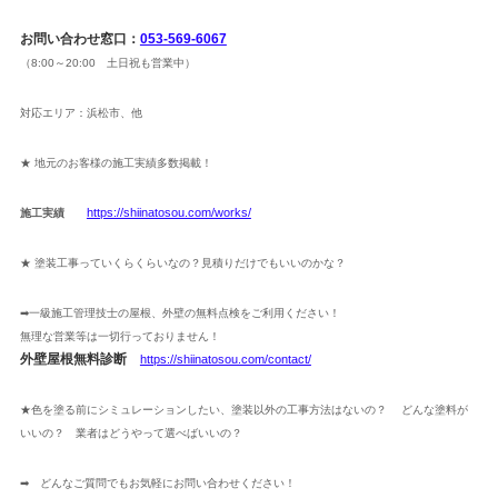
お問い合わせ窓口：
053-569-6067
（8:00～20:00 土日祝も営業中）
対応エリア：浜松市、他
★ 地元のお客様の施工実績多数掲載！
https://shiinatosou.com/works/
施工実績
★ 塗装工事っていくらくらいなの？見積りだけでもいいのかな？
➡一級施工管理技士の屋根、外壁の無料点検をご利用ください！
無理な営業等は一切行っておりません！
外壁屋根無料診断
https://
shiinatosou.com/contact/
★色を塗る前にシミュレーションしたい、塗装以外の工事方法はないの？ どんな塗料が
いいの？ 業者はどうやって選べばいいの？
➡ どんなご質問でもお気軽にお問い合わせください！