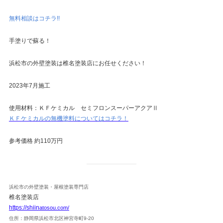
無料相談はコチラ!!
手塗りで蘇る！
浜松市の外壁塗装は椎名塗装店にお任せください！
2023年7月施工
使用材料：ＫＦケミカル セミフロンスーパーアクアⅡ
ＫＦケミカルの無機塗料についてはコチラ！
参考価格 約110万円
浜松市の外壁塗装・屋根塗装専門店
椎名塗装店
https://shiin
atosou.com/
住所：静岡県浜松市北区神宮寺町9-20