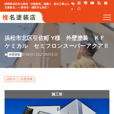
静岡県浜松市の屋根・外壁塗装、雨漏り、防水工事なら「椎
名塗装店」へ 磐田市・湖西市も対応！
浜松市北区引佐町 Y様 外壁塗装 ＫＦ
ケミカル セミフロンスーパーアクアⅡ
2023.7.21
2023.8.11
外壁塗装
浜松市
外壁塗装
施工前