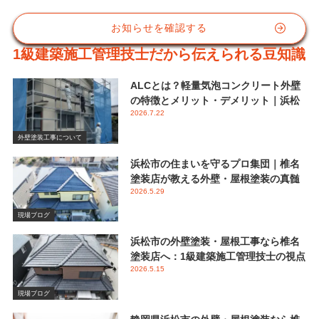
お知らせを確認する
1級建築施工管理技士だから伝えられる豆知識
ALCとは？軽量気泡コンクリート外壁
の特徴とメリット・デメリット｜浜松
2026.7.22
市 椎名塗装店
外壁塗装工事について
浜松市の住まいを守るプロ集団｜椎名
塗装店が教える外壁・屋根塗装の真髄
2026.5.29
と失敗しない業者選び
現場ブログ
浜松市の外壁塗装・屋根工事なら椎名
塗装店へ：1級建築施工管理技士の視点
2026.5.15
で伝える後悔しないメンテナンス
現場ブログ