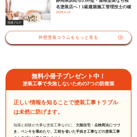
静岡県浜松市の外壁・屋根塗装なら椎
名塗装店へ！1級建築施工管理技士の確
2026.4.22
かな視点と屋根塗装におけるシリコン
塗料の重要性
現場ブログ
外壁塗装コラムをもっと見る
無料小冊子プレゼント中！
塗装工事で失敗しないための7つの防衛策
正しい情報を知ることで塗装工事トラブル
は未然に防げます。
知識と経験が大事な塗装工事なのに、
欠陥住宅・点検商法につづ
き、ペンキを薄めたり、工程を省いた手抜き工事などの塗装工事