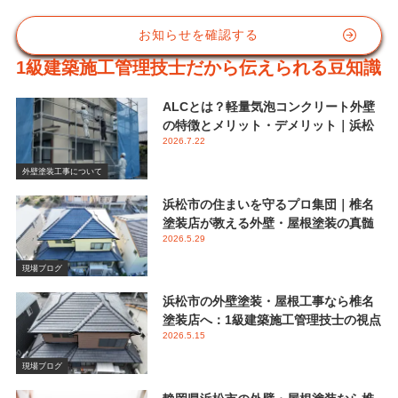
お知らせを確認する
1級建築施工管理技士だから伝えられる豆知識
ALCとは？軽量気泡コンクリート外壁
の特徴とメリット・デメリット｜浜松
2026.7.22
市 椎名塗装店
外壁塗装工事について
浜松市の住まいを守るプロ集団｜椎名
塗装店が教える外壁・屋根塗装の真髄
2026.5.29
と失敗しない業者選び
現場ブログ
浜松市の外壁塗装・屋根工事なら椎名
塗装店へ：1級建築施工管理技士の視点
2026.5.15
で伝える後悔しないメンテナンス
現場ブログ