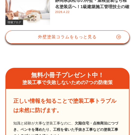
静岡県浜松市の外壁・屋根塗装なら椎
名塗装店へ！1級建築施工管理技士の確
2026.4.22
かな視点と屋根塗装におけるシリコン
塗料の重要性
現場ブログ
外壁塗装コラムをもっと見る
無料小冊子プレゼント中！
塗装工事で失敗しないための7つの防衛策
正しい情報を知ることで塗装工事トラブル
は未然に防げます。
知識と経験が大事な塗装工事なのに、
欠陥住宅・点検商法につづ
き、ペンキを薄めたり、工程を省いた手抜き工事などの塗装工事